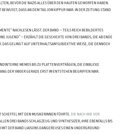
LLTEN, BEVOR DIE NAZIS ALLES ÜBER DEN HAUFEN GEWORFEN HABEN.
 BEWUSST, DASS AN DEM TAG JOM KIPPUR WAR. IN DER ZEITUNG STAND
ENTE“ NACHLESEN LÄSST. DER BAND – TEILS REICH BEBILDERTES
E JUGEND“ – ERZÄHLT DIE GESCHICHTE VON DREI BANDS, DIE AB ENDE
R. DAS GELINGT AUF UNTERHALTSAM SUBJEKTIVE WEISE, DIE DENNOCH
NDINTERNE MEMOS BIS ZU PLATTENVERTRÄGEN, DIE EINBLICKE
NFANG DER 1980ER GERADE ERST IM ENTSTEHEN BEGRIFFEN WAR.
SCHEFFEL MIT DEN MU­SI­KE­RIN­NEN FÜHRTE.
DIE NACH WIE VOR
 ALLEN DREI BANDS SCHLAGZEUG UND SYNTHESIZER, IHRE EBENFALLS BIS
CH MIT DER BAND LIAISONS DANGEREUSES EINEN UNDERGROUND-