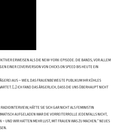
KTIVER ERWEISEN ALS DIE NEW-YORK-EPISODE. DIE BANDS, VOR ALLEM
GEN EINER COVERVERSION VON CHICKS ON SPEED BIS HEUTE EIN
HLÄGEREI AUS – WEIL DAS FRAUENBEWEGTE PUBLIKUM IHR KÜHLES
TET. […] ICH FAND DAS ÄRGERLICH, DASS DIE UNS ÜBERHAUPT NICHT
RADIOINTERVIEW, HÄTTE SIE SICH GAR NICHT ALS FEMINISTIN
RAMMATISCH AUFGELADEN WAR DIE VORREITERROLLE JEDENFALLS NICHT,
N – UND WIR HATTEN MEHR LUST, MIT FRAUEN WAS ZU MACHEN.“ NEUES
SEN.