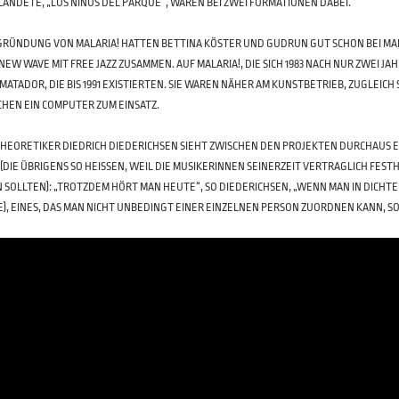
LANDETE, „LOS NIÑOS DEL PARQUE“, WAREN BEI ZWEI FORMATIONEN DABEI.
GRÜNDUNG VON MALARIA! HATTEN BETTINA KÖSTER UND GUDRUN GUT SCHON BEI MA
NEW WAVE MIT FREE JAZZ ZUSAMMEN. AUF MALARIA!, DIE SICH 1983 NACH NUR ZWEI J
MATADOR, DIE BIS 1991 EXISTIERTEN. SIE WAREN NÄHER AM KUNSTBETRIEB, ZUGLEICH
HEN EIN COMPUTER ZUM EINSATZ.
HEORETIKER DIEDRICH DIEDERICHSEN SIEHT ZWISCHEN DEN PROJEKTEN DURCHAUS 
 (DIE ÜBRIGENS SO HEISSEN, WEIL DIE MUSIKERINNEN SEINERZEIT VERTRAGLICH FESTH
SOLLTEN): „TROTZDEM HÖRT MAN HEUTE“, SO DIEDERICHSEN, „WENN MAN IN DICHTER F
), EINES, DAS MAN NICHT UNBEDINGT EINER EINZELNEN PERSON ZUORDNEN KANN, SO