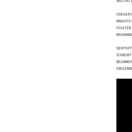
WELTHIT 
VOR DER 
BRACHTE 
FOLGTEN 
MUSIKMAC
DER POPT
SCHREIBT
EGINNEN 
IN GENRE