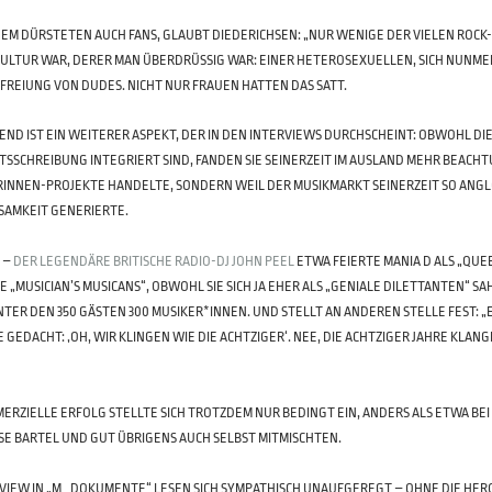
EM DÜRSTETEN AUCH FANS, GLAUBT DIEDERICHSEN: „NUR WENIGE DER VIELEN ROC
LTUR WAR, DERER MAN ÜBERDRÜSSIG WAR: EINER HETEROSEXUELLEN, SICH NUNME
FREIUNG VON DUDES. NICHT NUR FRAUEN HATTEN DAS SATT.
END IST EIN WEITERER ASPEKT, DER IN DEN INTERVIEWS DURCHSCHEINT: OBWOHL DI
TSSCHREIBUNG INTEGRIERT SIND, FANDEN SIE SEINERZEIT IM AUSLAND MEHR BEACHTU
INNEN-PROJEKTE HANDELTE, SONDERN WEIL DER MUSIKMARKT SEINERZEIT SO ANGLO
AMKEIT GENERIERTE.
 –
DER LEGENDÄRE BRITISCHE RADIO-DJ JOHN PEEL
ETWA FEIERTE MANIA D ALS „QUE
 „MUSICIAN’S MUSICANS“, OBWOHL SIE SICH JA EHER ALS „GENIALE DILETTANTEN“ SA
TER DEN 350 GÄSTEN 300 MUSIKER*INNEN. UND STELLT AN ANDEREN STELLE FEST: „ES
E GEDACHT: ‚OH, WIR KLINGEN WIE DIE ACHTZIGER‘. NEE, DIE ACHTZIGER JAHRE KLA
“
ERZIELLE ERFOLG STELLTE SICH TROTZDEM NUR BEDINGT EIN, ANDERS ALS ETWA BE
E BARTEL UND GUT ÜBRIGENS AUCH SELBST MITMISCHTEN.
RVIEW IN „M_DOKUMENTE“ LESEN SICH SYMPATHISCH UNAUFGEREGT – OHNE DIE HE