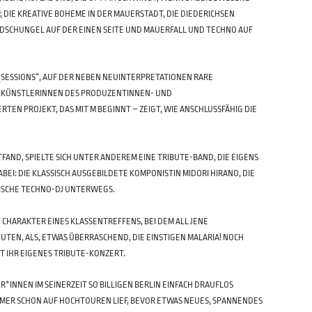
 DIE KREATIVE BOHEME IN DER MAUERSTADT, DIE DIEDERICHSEN
M DSCHUNGEL AUF DER EINEN SEITE UND MAUERFALL UND TECHNO AUF
M_SESSIONS“, AUF DER NEBEN NEUINTERPRETATIONEN RARE
ON KÜNSTLERINNEN DES PRODUZENTINNEN- UND
EN PROJEKT, DAS MIT M BEGINNT – ZEIGT, WIE ANSCHLUSSFÄHIG DIE
TFAND, SPIELTE SICH UNTER ANDEREM EINE TRIBUTE-BAND, DIE EIGENS
I: DIE KLASSISCH AUSGEBILDETE KOMPONISTIN MIDORI HIRANO, DIE
TISCHE TECHNO-DJ UNTERWEGS.
 CHARAKTER EINES KLASSENTREFFENS, BEI DEM ALL JENE
EN, ALS, ETWAS ÜBERRASCHEND, DIE EINSTIGEN MALARIA! NOCH E
 IHR EIGENES TRIBUTE-KONZERT.
R*IN­NEN IM SEINERZEIT SO BILLIGEN BERLIN EINFACH DRAUFLOS
MMER SCHON AUF HOCHTOUREN LIEF, BEVOR ETWAS NEUES, SPANNENDES