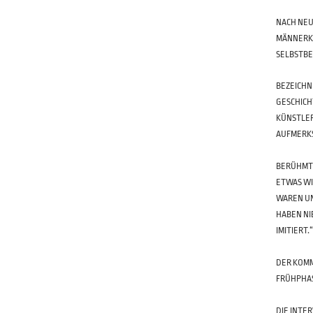
NACH NEU
MÄNNERKU
SELBSTBE
BEZEICHN
GESCHICH
KÜNSTLER
AUFMERKS
BERÜHMT
ETWAS WIE
WAREN UN
HABEN NI
IMITIERT.
DER KOMM
FRÜHPHAS
DIE INTE