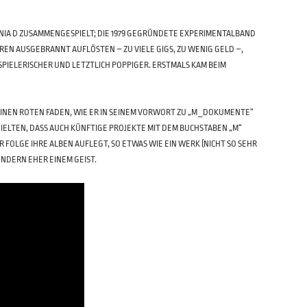
NIA D ZUSAMMENGESPIELT; DIE 1979 GEGRÜNDETE EXPERIMENTALBAND
AHREN AUSGEBRANNT AUFLÖSTEN – ZU VIELE GIGS, ZU WENIG GELD –,
 SPIELERISCHER UND LETZTLICH POPPIGER. ERSTMALS KAM BEIM
EINEN ROTEN FADEN, WIE ER IN SEINEM VORWORT ZU „M_DOKUMENTE“
IELTEN, DASS AUCH KÜNFTIGE PROJEKTE MIT DEM BUCHSTABEN „M“ B
OLGE IHRE ALBEN AUFLEGT, SO ETWAS WIE EIN WERK (NICHT SO SEHR E
NDERN EHER EINEM GEIST.