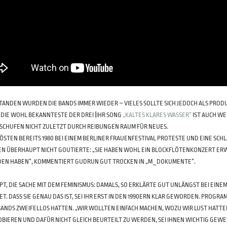
TANDEN WURDEN DIE BANDS IMMER WIEDER – VIELES SOLLTE SICH JEDOCH ALS PRODU
, DIE WOHL BEKANNTESTE DER DREI (IHR SONG
„KALTES KLARES WASSER“
IST AUCH WE
, SCHUFEN NICHT ZULETZT DURCH REIBUNGEN RAUM FÜR NEUES.
LÖSTEN BEREITS 1980 BEI EINEM BERLINER FRAUENFESTIVAL PROTESTE UND EINE SC
N ÜBERHAUPT NICHT GOUTIERTE: „SIE HABEN WOHL EIN BLOCKFLÖTENKONZERT ERWAR
EN HABEN“, KOMMENTIERT GUDRUN GUT TROCKEN IN „M_DOKUMENTE“.
T, DIE SACHE MIT DEM FEMINISMUS: DAMALS, SO ERKLÄRTE GUT UNLÄNGST BEI EINEM 
ET. DASS SIE GENAU DAS IST, SEI IHR ERST IN DEN 1990ERN KLAR GEWORDEN. PROG
 BANDS ZWEIFELLOS HATTEN. „WIR WOLLTEN EINFACH MACHEN, WOZU WIR LUST HATTE
BIEREN UND DAFÜR NICHT GLEICH BEURTEILT ZU WERDEN, SEI IHNEN WICHTIG GEWE