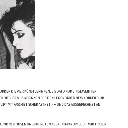
 WURDEN DIE VIER KÜNSTLERINNEN, BIS DATO NUR EINGEWEIHTEN
SICH DIE VIER MUSIKERINNEN FÜR DEN LEGENDÄREN NEW YORKER CLUB
LIRT MIT FASCHISTISCHER ÄSTHETIK – UND DAS AUSGERECHNET AN
FELN UND REITHOSEN UND MIT ROTEN NELKEN IM KNOPFLOCH. WIR TRATEN