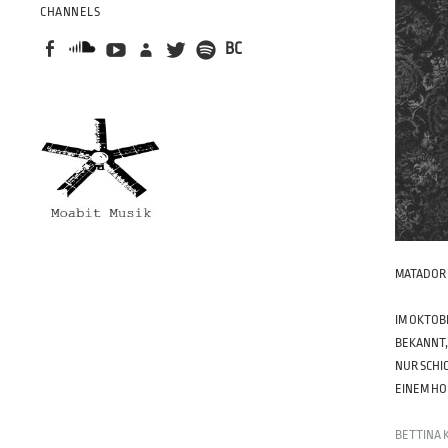
CHANNELS
BC
MATADOR 
IM OKTOB
BEKANNT,
NUR SCHI
EINEM HO
BETTINA 