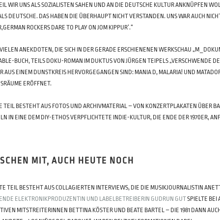
WEIL WIR UNS ALS SOZIALISTEN SAHEN UND AN DIE DEUTSCHE KULTUR ANKNÜPFEN WO
ALS DEUTSCHE. DAS HABEN DIE ÜBERHAUPT NICHT VERSTANDEN. UNS WAR AUCH NICHT
,GERMAN ROCKERS DARE TO PLAY ON JOM KIPPUR’.“
 VIELEN ANEKDOTEN, DIE SICH IN DER GERADE ERSCHIENENEN WERKSCHAU „M_DOKUM
ABLE-BUCH, TEILS DOKU-ROMAN IM DUKTUS VON JÜRGEN TEIPELS „VERSCHWENDE DEIN
ER AUS EINEM DUNSTKREIS HERVORGEGANGEN SIND: MANIA D, MALARIA! UND MATADO
SRÄUME ERÖFFNET.
E TEIL BESTEHT AUS FOTOS UND ARCHIVMATERIAL – VON KONZERTPLAKATEN ÜBER BA
LN IN EINE DEM DIY-ETHOS VERPFLICHTETE INDIE-KULTUR, DIE ENDE DER 1970ER, A
ISCHEN MIT, AUCH HEUTE NOCH
E TEIL BESTEHT AUS COLLAGIERTEN INTERVIEWS, DIE DIE MUSIKJOURNALISTIN ANETT 
ENDE ELEKTRONIKPRODUZENTIN UND LABELBETREIBERIN GUDRUN GUT
SPIELTE BEI
TIVEN MITSTREITERINNEN BETTINA KÖSTER UND BEATE BARTEL – DIE 1981 DANN AU