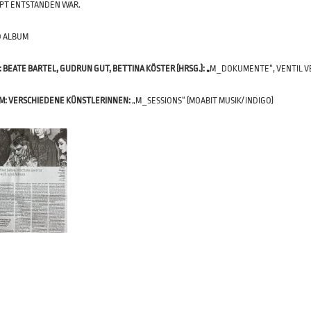
PT ENTSTANDEN WAR.
D ALBUM
: BEATE BARTEL, GUDRUN GUT, BETTINA KÖSTER (HRSG.):
„
M_DOKUMENTE“, VENTIL VER
M:
VERSCHIEDENE KÜNSTLERINNEN:
„M_SESSIONS“ (MOABIT MUSIK/ INDIGO)