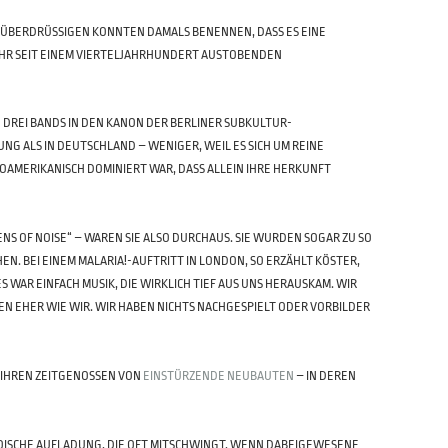
K-ÜBERDRÜSSIGEN KONNTEN DAMALS BENENNEN, DASS ES EINE
HR SEIT EINEM VIERTELJAHRHUNDERT AUSTOBENDEN
E DREI BANDS IN DEN KANON DER BERLINER SUBKULTUR-
NG ALS IN DEUTSCHLAND – WENIGER, WEIL ES SICH UM REINE
AMERIKANISCH DOMINIERT WAR, DASS ALLEIN IHRE HERKUNFT
ENS OF NOISE“ – WAREN SIE ALSO DURCHAUS. SIE WURDEN SOGAR ZU SO
HEN. BEI EINEM MALARIA!-AUFTRITT IN LONDON, SO ERZÄHLT KÖSTER,
 WAR EINFACH MUSIK, DIE WIRKLICH TIEF AUS UNS HERAUSKAM. WIR
NGEN EHER WIE WIR. WIR HABEN NICHTS NACHGESPIELT ODER VORBILDER
I IHREN ZEITGENOSSEN VON
EINSTÜRZENDE NEUBAUTEN
– IN DEREN
ROISCHE AUFLADUNG, DIE OFT MITSCHWINGT, WENN DABEIGEWESENE