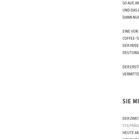
SO AUF, 
UND DAS 
DANN NUR
EINE VON
COFFEE-T
DER 1970
DEUTUNG
DER ERST
VERMITTE
SIE M
DER ZWEIT
STILPRÄG
HEUTE AK