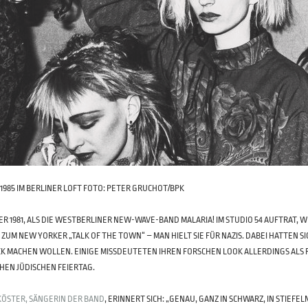
1985 IM BERLINER LOFT
FOTO: PETER GRUCHOT/BPK
ER 1981, ALS DIE WESTBERLINER NEW-WAVE-BAND MALARIA! IM STUDIO 54 AUFTRAT,
 ZUM NEW YORKER „TALK OF THE TOWN“ – MAN HIELT SIE FÜR NAZIS. DABEI HATTEN 
CK MACHEN WOLLEN. EINIGE MISSDEUTETEN IHREN FORSCHEN LOOK ALLERDINGS ALS F
HEN JÜDISCHEN FEIERTAG.
KÖSTER, SÄNGERIN DER BAND
, ERINNERT SICH: „GENAU, GANZ IN SCHWARZ, IN STIE