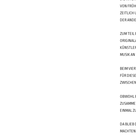
VON FRÜH
ZEITLICH
DER ANDE
ZUM TEIL
ORIGINAL
KÜNSTLER
MUSIK AN
BEIM VIE
FÜR DIES
ZWISCHEN
OBWOHL E
ZUSAMMEN
INMAL ZU
DA BLIEB 
MACHTEN 