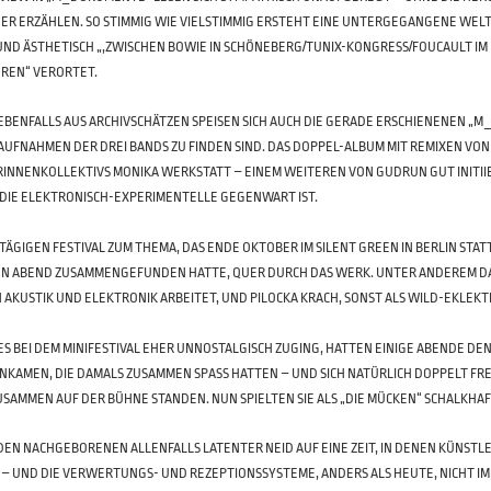
ER ERZÄHLEN. SO STIMMIG WIE VIELSTIMMIG ERSTEHT EINE UNTERGEGANGENE WELT;
 UND ÄSTHETISCH „,ZWISCHEN BOWIE IN ­SCHÖNEBERG/TUNIX-KONGRESS/FOUCAULT I
REN“ VER­ORTET.
 EBENFALLS AUS ARCHIVSCHÄTZEN SPEISEN SICH AUCH DIE GERADE ERSCHIENENEN „
AUFNAHMEN DER DREI BANDS ZU FINDEN SIND. DAS DOPPEL-ALBUM MIT REMIXEN V
INNENKOLLEKTIVS MONIKA WERKSTATT – EINEM WEITEREN VON GUDRUN GUT INITIIERT
 DIE ELEKTRONISCH-EXPERIMENTELLE GEGENWART IST.
RTÄGIGEN FESTIVAL ZUM THEMA, DAS ENDE OKTOBER IM SILENT GREEN IN BERLIN STAT
EN ABEND ZUSAMMENGEFUNDEN HATTE, QUER DURCH DAS WERK. UNTER ANDEREM DABE
 AKUSTIK UND ELEKTRONIK ARBEITET, UND PILOCKA KRACH, SONST ALS WILD-EKLEK
S BEI DEM MINIFESTIVAL EHER UNNOSTALGISCH ZUGING, HATTEN EINIGE ABENDE DEN
KAMEN, DIE DAMALS ZUSAMMEN SPASS HATTEN – UND SICH NATÜRLICH DOPPELT FREUT
SAMMEN AUF DER BÜHNE STANDEN. NUN SPIELTEN SIE ALS „DIE MÜCKEN“ SCHALKHAFT
DEN NACHGEBORENEN ALLENFALLS LATENTER NEID AUF EINE ZEIT, IN DENEN KÜNST­LE­
– UND DIE VERWERTUNGS- UND REZEPTIONSSYSTEME, ANDERS ALS HEUTE, NICHT I