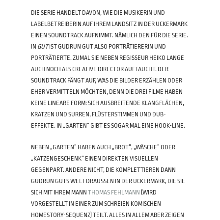
DIE SERIE HANDELT DAVON, WIE DIE MUSIKERIN UND
LABELBETREIBERIN AUF IHREM LANDSITZ IN DER UCKERMARK
EINEN SOUNDTRACK AUFNIMMT. NÄMLICH DEN FÜR DIE SERIE.
IN
GUT
IST GUDRUN GUT ALSO PORTRÄTIERERIN UND
PORTRÄTIERTE. ZUMAL SIE NEBEN REGISSEUR HEIKO LANGE
AUCH NOCH ALS CREATIVE DIRECTOR AUFTAUCHT. DER
SOUNDTRACK FÄNGT AUF, WAS DIE BILDER ERZÄHLEN ODER
EHER VERMITTELN MÖCHTEN, DENN DIE DREI FILME HABEN
KEINE LINEARE FORM: SICH AUSBREITENDE KLANGFLÄCHEN,
KRATZEN UND SURREN, FLÜSTERSTIMMEN UND DUB-
EFFEKTE. IN „GARTEN” GIBT ES SOGAR MAL EINE HOOK-LINE.
NEBEN „GARTEN” HABEN AUCH „BROT”, „WÄSCHE” ODER
„KATZENGESCHENK” EINEN DIREKTEN VISUELLEN
GEGENPART. ANDERE NICHT, DIE KOMPLETTIEREN DANN
GUDRUN GUTS WELT DRAUSSEN IN DER UCKERMARK, DIE SIE S
ICH MIT IHREM MANN
THOMAS FEHLMANN
(WIRD
VORGESTELLT IN EINER ZUM SCHREIEN KOMISCHEN
HOMESTORY-SEQUENZ) TEILT. ALLES IN ALLEM ABER ZEIGEN