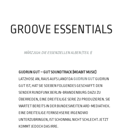
GROOVE ESSENTIALS
MÄRZ 2024: DIE ESSENZIELLEN ALBEN (TEIL 1)
GUDRUN GUT – GUT SOUNDTRACK (MOABIT MUSIC)
LATZHOSE AN, RAUS AUFS LAND! DA
GUDRUN GUT
GUDRUN
GUT IST, HAT SIE SOEBEN FOLGENDES GESCHAFFT: DEN
SENDER RUNDFUNK BERLIN-BRANDENBURG DAZU ZU
ÜBERREDEN, EINE DREITEILIGE SERIE ZU PRODUZIEREN. SIE
WARTET BEREITS IN DER BUNDESWEITEN ARD-MEDIATHEK.
EINE DREITEILIGE FERNSEHSERIE IRGENDWO
UNTERZUBRINGEN, IST SCHONMAL NICHT SCHLECHT. JETZT
KOMMT JEDOCH DAS IRRE.