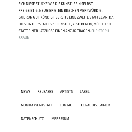
SICH DIESE STÜCKE WIE DIE KÜNSTLERIN SELBST:
FREIGEISTIG, NEUGIERIG, EIN BISSCHEN MERKWÜRDIG.
GUDRUN GUT KÜNDIGT BEREITS EINE ZWEITE STAFFEL AN. DA
DIESE IN DER STADT SPIELEN SOLL, ALSO BERLIN, MÖCHTE SIE
STATT EINER LATZHOSE EINEN ANZUG TRAGEN.
CHRISTOPH
BRAUN
NEWS
RELEASES
ARTISTS
LABEL
MONIKA WERKSTATT
CONTACT
LEGAL DISCLAIMER
DATENSCHUTZ
IMPRESSUM